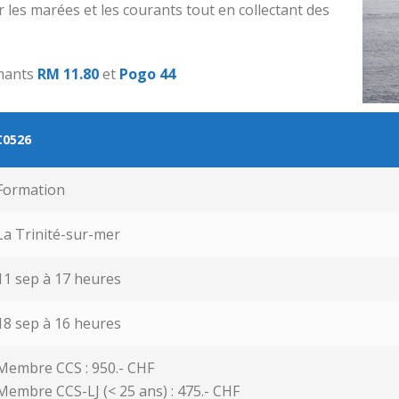
 les marées et les courants tout en collectant des
rmants
RM 11.80
et
Pogo 44
C0526
Formation
La Trinité-sur-mer
11 sep à 17 heures
18 sep à 16 heures
Membre CCS : 950.- CHF
Membre CCS-LJ (< 25 ans) : 475.- CHF